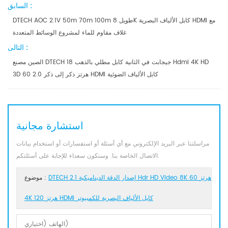
السابق :
DTECH AOC 2.1V 50m 70m 100m طويل 8K كابل الألياف البصرية HDMI مع
غلاف مقاوم للماء لمشروع الوسائط المتعددة
التالى :
الصين مصنع DTECH 18 جيجابت في الثانية كابل مطلي بالذهب Hdmi 4K HD
3D 60 هرتز ذكر إلى ذكر 2.0 HDMI كابل الألياف الضوئية
استشارة مجانية
مراسلتنا عبر البريد الإلكتروني مع أي أسئلة أو استفسارات أو استخدام بيانات
الاتصال الخاصة بنا. وسنكون سعداء للإجابة على أسئلتكم.
DTECH 2.1 إصدار الدقة الديناميكية Hdr HD Video 8K 60 هرتز
موضوع :
4K 120 هرتز HDMI كابل الألياف البصرية للكمبيوتر