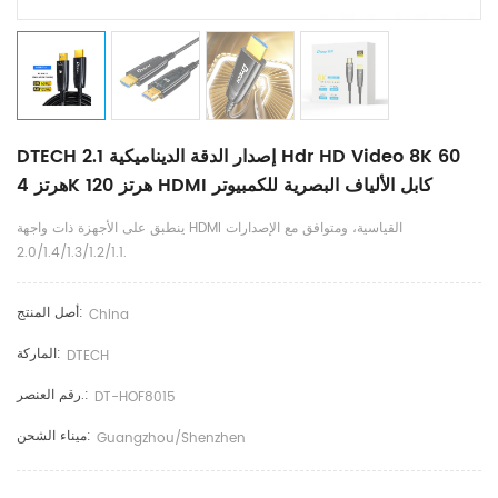
DTECH 2.1 إصدار الدقة الديناميكية Hdr HD Video 8K 60
هرتز 4K 120 هرتز HDMI كابل الألياف البصرية للكمبيوتر
ينطبق على الأجهزة ذات واجهة HDMI القياسية، ومتوافق مع الإصدارات
2.0/1.4/1.3/1.2/1.1.
أصل المنتج:
China
الماركة:
DTECH
رقم العنصر.:
DT-HOF8015
ميناء الشحن:
Guangzhou/Shenzhen