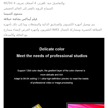
8K/60 هرتز، 4 أضعاف تعريف 4K، والتفاصيل حية،
السماح للرؤية بالقفز إلى العالم الحقيقي.
مستوى السينما
فيلم آيماكس بشاشة عملاقة
يتم توصيل أجهزة الكمبيوتر والصناديق الذكية والمشغلات وما إلى ذلك بأجهزة
التلفزيون وأجهزة العرض لإنشاء مسارح IMAX العملاقة الحصرية ومشاركة الجمال
مع العائلة والأصدقاء.