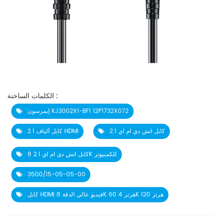
الكلمات الساخنة :
إيمرسون KJ3002X1-BF1 12P1732X072
كابل اتش دي ام اي 2.1
2.1 كابل ألياف HDMI
كابل اتش دي ام اي 2.1 8K للكمبيوتر
3500/15-05-05-00
كابل HDMI فيديو عالي الدقة 8K 60 هرتز 4K 120 هرتز