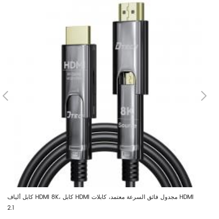
هب من DTECH 1m 2m 3m 5m 10m 8K AOC كابل
كابل ألياف HDMI 8K، كابل HDMI مجدول فائق السرعة معتمد، كابلات HDMI
2.1