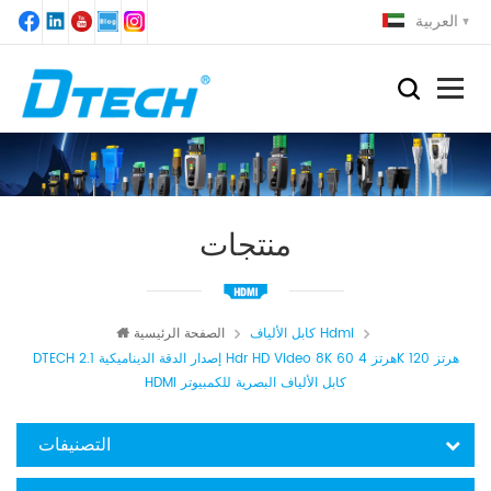
العربية
منتجات
كابل الألياف Hdmi
الصفحة الرئيسية
DTECH 2.1 إصدار الدقة الديناميكية Hdr HD Video 8K 60 هرتز 4K 120 هرتز
HDMI كابل الألياف البصرية للكمبيوتر
التصنيفات