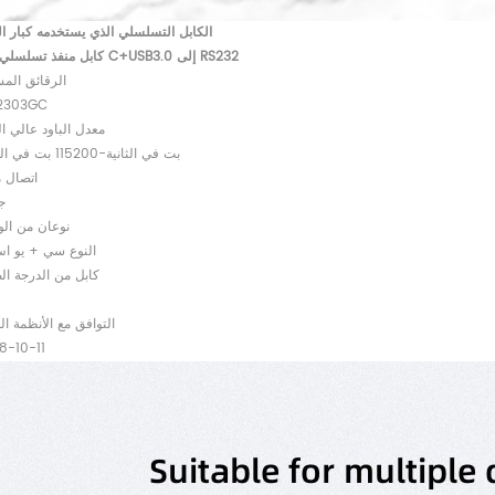
الكابل التسلسلي الذي يستخدمه كبار ا
كابل منفذ تسلسلي من النوع C+USB3.0 إلى RS232
① الرقائق الم
رقاقة 03GC
② معدل الباود عالي 
300 بت في الثانية-115200 بت في الثانية
③ اتصال
ج
④ نوعان من ال
النوع سي + يو اس ب
⑤ كابل من الدرجة ال
⑥ التوافق مع الأنظمة ا
دعم 10-11