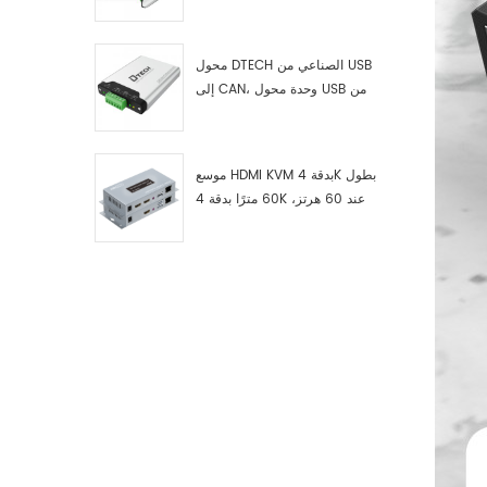
RS422 إلى ناقل CAN، وجهاز
اختبار وتصحيح أخطاء USB من النوع
C إلى ناقل CAN، ومحلل بيانات
محول DTECH الصناعي من USB
إلى CAN، وحدة محول USB من
النوع C إلى ناقل CAN، محول USB
من النوع C إلى CAN
موسع HDMI KVM بدقة 4K بطول
60 مترًا بدقة 4K عند 60 هرتز،
طراز 7084A GS