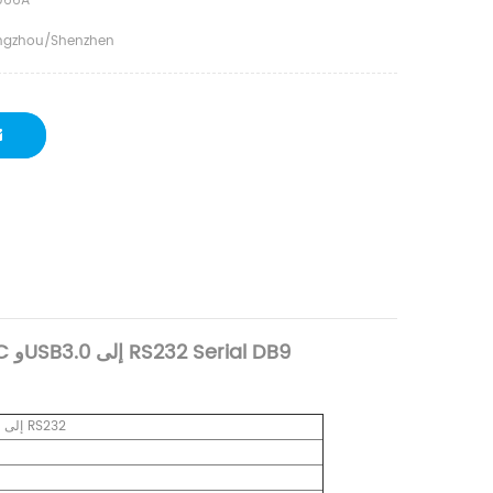
066A
gzhou/Shenzhen
كابل محول DTECH 0.5m 1m 1.5m 2m 3m Type-C وUSB3.0 إلى RS232 Serial DB9
كابل تسلسلي من النوع C+USB3.0 إلى RS232