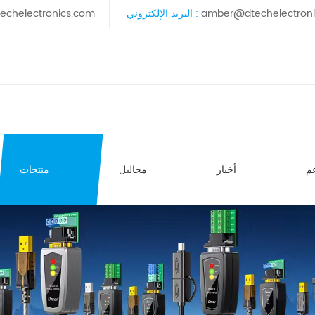
amber@dtechelectron
البريد الإلكتروني :
echelectronics.com
م
أخبار
محاليل
منتجات