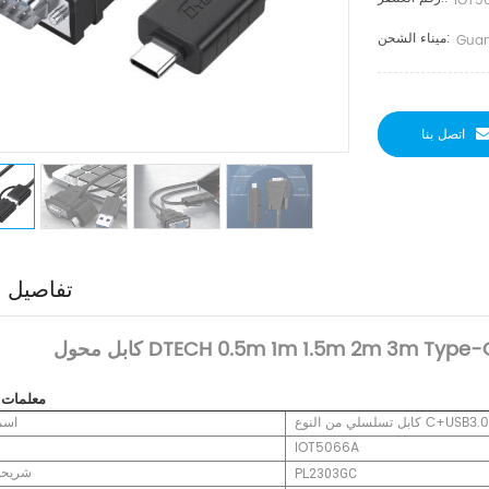
IOT5
ميناء الشحن:
Guan
اتصل بنا
تفاصيل ا
المنتج
معلمات
اسم
IOT5066A
شريحة 
PL2303GC