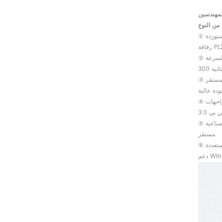
لمهندسين
ستوردة
PL23
السرعة
 مستقر
ودة عالية
واجهات
ي 3.0
صناعية
مستقر
لمتعددة
Win8-