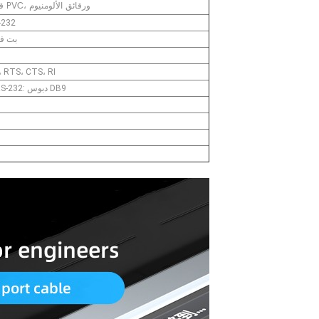
قلب نحاسي مطلي بالقصدير، وسترة PVC، ورقائق الألومنيوم
واجهة متوا
300 بت في الثا
 RTS، CTS، RI
ذكر من النوع C، ذكر USBA، واجهة RS-232: دبوس DB9