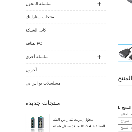
سلسلة المحول
منتجات ستارلينك
كابل الشبكة
بطاقة PCI
سلسلة أخرى
آحرون
لمنتج
مسلسلات يو اس بي
منتجات جديدة
Ⅰ.
 المنتج
محوّل إيثرنت مُدار من الفئة
نموذج
الصناعية 4 8 16 منافذ محوّل شبكة
المنتج