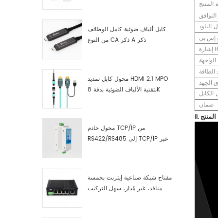
صناعية مصنّع
 المنتج
التوافق
 الباود
كابل ألياف ضوئية كامل الوظائف
و إس بي
من النوع CA ذكر A ذكر
RS-
لواجهة
 الطاقة
محول كابل تمديد HDMI 2.1 MPO
ق الجهد
بتقنية الألياف الضوئية بدقة 8K
الكابل
ضمان
 المنتج
محول خادم TCP/IP من
RS422/RS485 إلى TCP/IP عبر
الإيثرنت التسلسلي
مفتاح شبكة صناعية إيثرنت بخمسة
منافذ، غير مُدار، سهل التركيب
والتشغيل، جيجابت