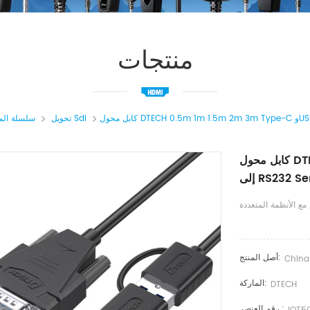
منتجات
تحويل Sdi
سلسلة الم
كابل محول DTECH 0.5m 1m 1.5m 2m 3m Type-C وUSB3.0
RS232 Seria
 مع الأنظمة المتعددة
أصل المنتج:
China
الماركة:
DTECH
رقم العنصر.: