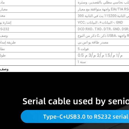
مادة
فقة مع معيار EIA/TIA RS-232
معيار 
معدل
نية-115200 بت في الثانية
VCC، البيانات+، البيانات -، GND
إشارة ي
DCD RXD، TXD، DTR، GND، DSR،
إشارة 232
وصف ا
مصدر طاقة يو اس بي
طريقة إمداد
5 فولت
نطا
0.5 م/1 م/1.5 م/2 م/3 م
طول 
1 سنة
Ⅱ. وصف