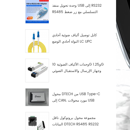
وحدة تحويل منفذ USB إلى RS232
RS485 التسلسلي مع زر ضغط
(كتلة طرفية)
كابل توصيل ألياف ضوئية أحادي
النواة أحادي الوضع LC UPC
وحدات الألياف الضوئية 10G و1.25G
وجهاز الإرسال والاستقبال الضوئي
LC
محول DTECH من USB Type-C
إلى CAN، مورد محولات USB
Type-C إلى CAN
مجموعة محول بروتوكول ناقل
البيانات DTECH RS485 RS232