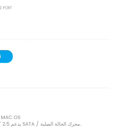
Z PORT
2. الأنظمة ا
3. الأجهزة المتوافقة: USB3.0 / USB2.0 / USB1.0 ، يدعم 2.5 "محرك الأقراص الصلبة SATA / محرك الحالة الصلبة.