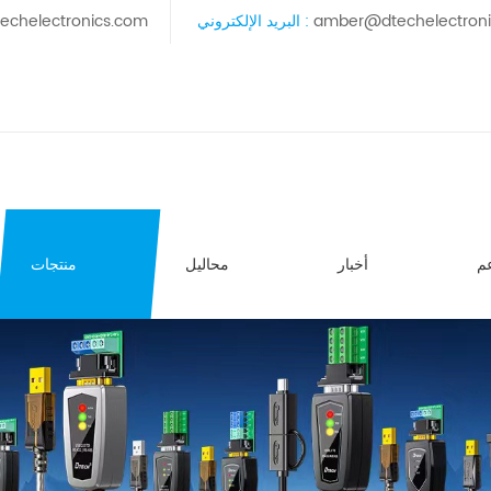
amber@dtechelectron
البريد الإلكتروني :
echelectronics.com
م
أخبار
محاليل
منتجات