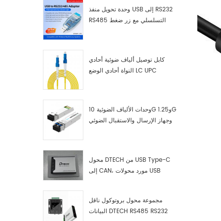
وحدة تحويل منفذ USB إلى RS232
RS485 التسلسلي مع زر ضغط
(كتلة طرفية)
كابل توصيل ألياف ضوئية أحادي
النواة أحادي الوضع LC UPC
وحدات الألياف الضوئية 10G و1.25G
وجهاز الإرسال والاستقبال الضوئي
LC
محول DTECH من USB Type-C
إلى CAN، مورد محولات USB
Type-C إلى CAN
مجموعة محول بروتوكول ناقل
البيانات DTECH RS485 RS232