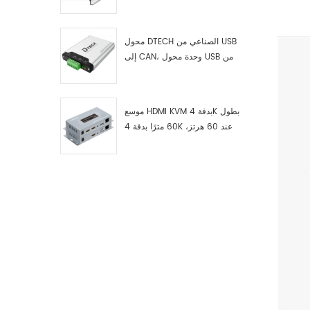
RS422 إلى ناقل CAN، وجهاز
اختبار وتصحيح أخطاء USB من النوع
C إلى ناقل CAN، ومحلل بيانات
محول DTECH الصناعي من USB
إلى CAN، وحدة محول USB من
النوع C إلى ناقل CAN، محول USB
من النوع C إلى CAN
موسع HDMI KVM بدقة 4K بطول
60 مترًا بدقة 4K عند 60 هرتز،
طراز 7084A GS