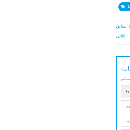
ا
السابق :
التالى :
نية