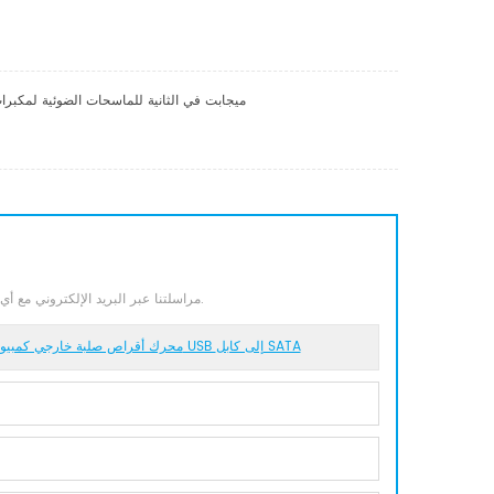
كابل تمديد USB 2.0 / 1.1 5M عالي السرعة 28/24 AWG 480 ميجابت في الثانية للم
مراسلتنا عبر البريد الإلكتروني مع أي أسئلة أو استفسارات أو استخدام بيانات الاتصال الخاصة بنا. وسنكون سعداء للإجابة على أسئلتكم.
DTECH 0.2m USB 3.0 إلى SATA 22Pin محول خارجي 2.5 بوصة محرك SATA محرك أقراص صلبة خارجي كمبيوتر USB إلى كابل SATA