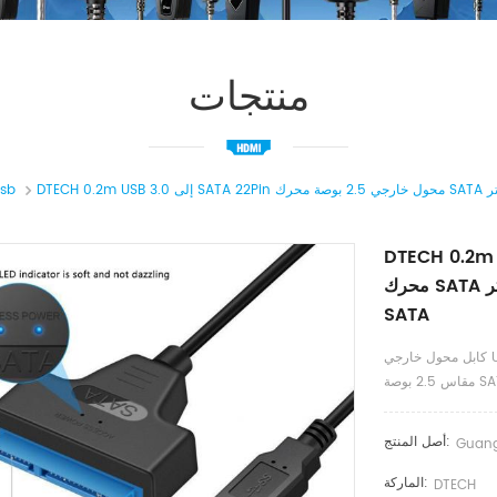
منتجات
تمديد كا
ى SATA 22Pin محول خارجي 2.5 بوصة
محرك SATA محرك أقراص صلبة خارجي كمبيوتر USB إلى كابل
SATA
كابل محول خارجي USB 3.0 إلى SATA 22Pin لجهاز كمبيوتر محرك أقراص ثابت خارجي
 بوصة SATA
أصل المنتج:
Guan
الماركة:
DTECH