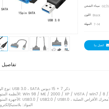
ميناء الشحن:
GZ/S
اللون:
Black
المهلة:
7-14
اتصل بنا
تفاصيل ا
1. نوع الواجهة: USB 3.0 ، SATA ذكر 7 + 15 دبوس
لمتوافقة: Win 98 / ME / 2000 / XP / VISTA / win7 / 8 / MAC OS
4-المواد: بلاستيكإلكترو