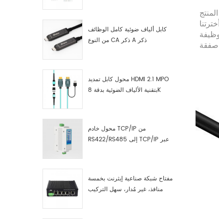
صناعية مصنّع
لمنتج
خترتنا
كابل ألياف ضوئية كامل الوظائف
ظيفة
من النوع CA ذكر A ذكر
صفقة
محول كابل تمديد HDMI 2.1 MPO
بتقنية الألياف الضوئية بدقة 8K
محول خادم TCP/IP من
RS422/RS485 إلى TCP/IP عبر
الإيثرنت التسلسلي
مفتاح شبكة صناعية إيثرنت بخمسة
منافذ، غير مُدار، سهل التركيب
والتشغيل، جيجابت