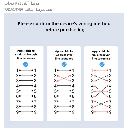
موصل أنثى ذو 9 فتحات
RS232/DB9-ثقب/موصل سالب