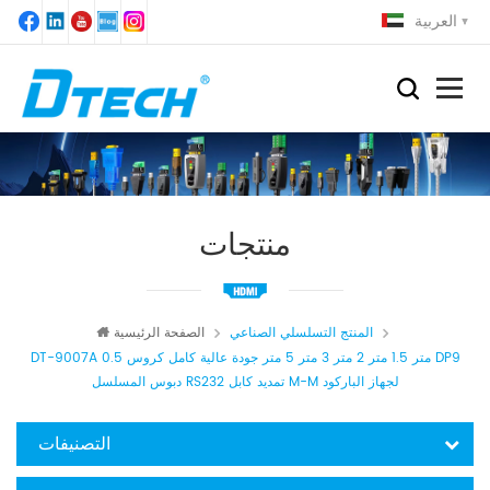
العربية
منتجات
المنتج التسلسلي الصناعي
الصفحة الرئيسية
DT-9007A 0.5 متر 1.5 متر 2 متر 3 متر 5 متر جودة عالية كامل كروس DP9
دبوس المسلسل RS232 تمديد كابل M-M لجهاز الباركود
التصنيفات