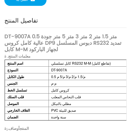
تفاصيل المنتج
DT-9007A 0.5 متر 1.5 متر 2 متر 3 متر 5 متر جودة
عالية كامل كروس DP9 دبوس المسلسل RS232 تمديد
كابل M-M لجهاز الباركود
â .معلمات المنتج
كابل تسلسلي RS232 M-M (تقاطع كامل)
اسم المنتج
DT-9007A
النموذج
0.5 م/1.5 م/2 م/3 م/5 م
طول الكابل
م-م
الجنس
كروس كامل
تسلسل الخط
قلب النحاس المعلب
قلب السلك
مطلي بالنيكل
الموصل
PVC صديق للبيئة
الغلاف الخارجي
سنة واحدة
الضمان
â¡.المنتج
أوصاف