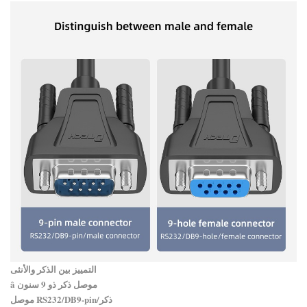
التمييز بين الذكر والأنثى
â موصل ذكر ذو 9 سنون
موصل RS232/DB9-pin/ذكر