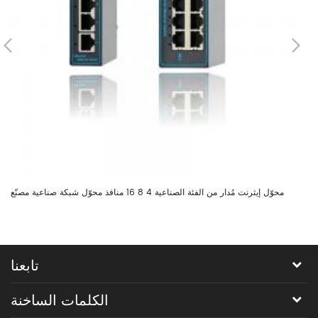
ل،
محوّل إيثرنت مُدار من الفئة الصناعية 4 8 16 منافذ محوّل شبكة صناعية مصنّع
بت
تابعنا
الكلمات الساخنة