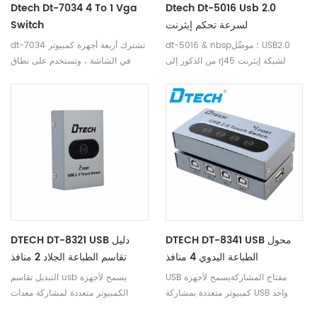
Dtech Dt-7034 4 To 1 Vga
Dtech Dt-5016 Usb 2.0
لسرعة تحكم إيثرنت
Switch
dt-5016 & nbsp؛ موصِّل USB2.0
dt-7034 تشترك أربعة أجهزة كمبيوتر
من الذكور إلى rj45 لشبكة إيثرنت
في الشاشة ، وتستخدم على نطاق
لشبكة إيثرنت محول 10/1000 ميغابت
واسع في الأعمال التجارية الصغيرة ،
في الثانية لكتاب أبل ماك ، لينوفو ،
والتعليم ، والترفيه ، والجيش ، ونشر
ثينك باد ، ديل ، سوني ، سامسونج ،
المعلومات ، وما إلى ذلك
أيسر ، آسوس وغيرها من أجهزة
الكمبيوتر المحمول ذات العلامات
التجارية ، الكمبيوتر اللوحي الذي بدون
واجهة rj45
DTECH DT-8341 USB محول
DTECH DT-8321 USB دليل
الطباعة اليدوي 4 منافذ
تقاسم الطباعة الجلاد 2 منافذ
USB مفتاح المشاركةيسمح لأجهزة
التبديل تقاسم usb يسمح لأجهزة
كمبيوتر متعددة بمشاركة USB واحد
الكمبيوتر متعددة لمشاركة معدات
معدات الواجهة ، مثل بطاقة الشبكة
واجهة USB واحدة ، مثل بطاقة الشبكة