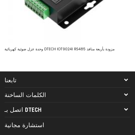
وحدة عزل ضوئية كهربائية DTECH IOT9024I RS485 مزودة بأربعة منافذ
تابعنا
الكلمات الساخنة
اتصل بـ DTECH
استشارة مجانية