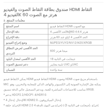
صندوق بطاقة التقاط الصوت والفيديو HDMI التقاط
الفيديو 4K 60 هرتز مع الصوت
â .معلمات المنتج
التقاط فيديو HDMI مع الصوت
اسم المنتج
الحد الأقصى 4k@60 هرتز 4:4:4
دقة الإدخال
الحد الأقصى 4 كيلو عند 60 هرتز
دقة الإخراج
MJPEG/YUY2/NV12/I420/XRGB
وضع إخراج الفيديو
الحد الأقصى لعرض النطاق
600 ميجا هرتز
الترددي
18 جيجابت في الثانية
الحد الأقصى لمعدل الباود
تلبية معايير UVC وUAC
دعم تنسيق الصوت
الضمان
سنة واحدة
يمكن لالتقاط فيديو HDMI التقاط فيديو HDMI وصوت HDMI باستخدام مزيج صوت
MIC. يمكنه نقل الإشارة الصوتية إلى الكمبيوتر والهاتف الذكي للمعاينة والتخزين، وهو
مناسب للاجتماعات المباشرة للعبة، ويدعم التسجيل عالي الدقة تنسيق XRGB.
* يدعم HDCP2.2/HDCP1.4/HDR10.
* الإدخال: إدخال 4K HDMI2.0، إدخال الميكروفون.
* الإخراج: حلقة HDMI 2.0 بدقة 4k، إخراج من النوع c (5 جيجابت في الثانية)، إخراج