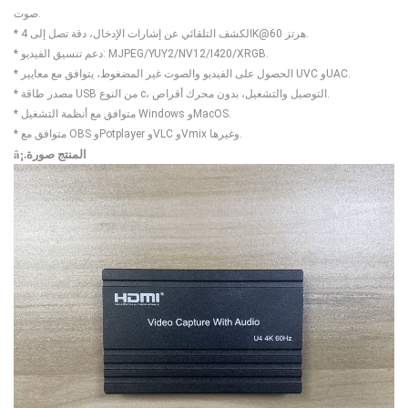
صوت.
* الكشف التلقائي عن إشارات الإدخال، دقة تصل إلى 4K@60 هرتز.
* دعم تنسيق الفيديو: MJPEG/YUY2/NV12/I420/XRGB.
* الحصول على الفيديو والصوت غير المضغوط، يتوافق مع معايير UVC وUAC.
* مصدر طاقة USB من النوع c، التوصيل والتشغيل، بدون محرك أقراص.
* متوافق مع أنظمة التشغيل Windows وMacOS.
* متوافق مع OBS وPotplayer وVLC وVmix وغيرها.
â¡.المنتج
صورة