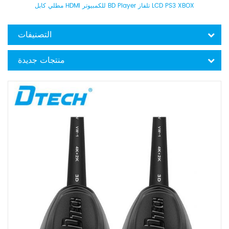
مطلي كابل HDMI للكمبيوتر BD Player تلفاز LCD PS3 XBOX
التصنيفات
منتجات جديدة