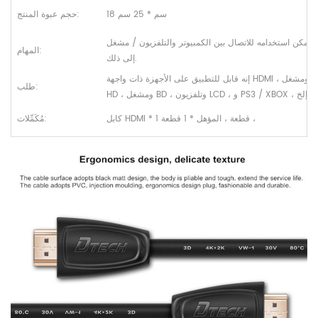
18 سم * 25 سم
حجم عبوة المنتج:
يمكن استخدامه للاتصال بين الكمبيوتر والتلفزيون / مشغل Blu-way وما
المهام:
إلى ذلك.
إنه قابل للتطبيق على الأجهزة ذات واجهة HDMI ، مثل الكمبيوتر ، ومشغل
طلب:
HD ، ومشغل BD ، وتلفزيون LCD ، و PS3 / XBOX ، إلخ.
كابل HDMI * 1 قطعة ، المؤهل * 1 قطعة ،
مُكَمِّلات: