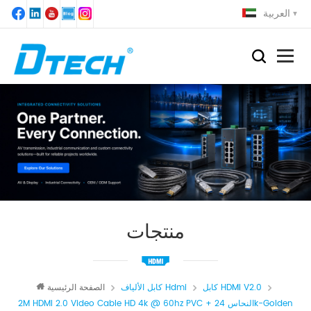
العربية
منتجات
كابل HDMI V2.0
كابل الألياف Hdmi
الصفحة الرئيسية
2M HDMI 2.0 Video Cable HD 4k @ 60hz PVC + النحاس 24k-Golden