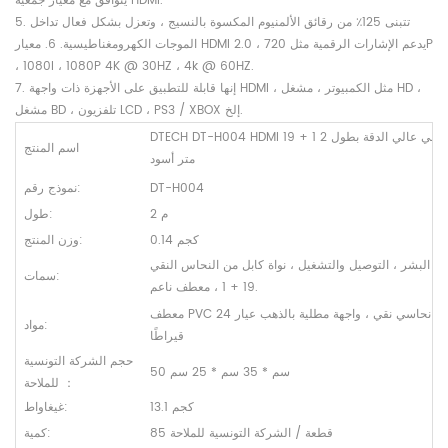
يتوافق مع معيار جمعية HDMI.
5. تتبنى 125٪ من رقائق الألمنيوم المكسوة بالنسيج ، وتعزل بشكل فعال تداخل
الموجات الكهرومغناطيسية. 6. معيار HDMI 2.0 ، يدعم الإشارات الرقمية مثل 720P
، 1080I ، 1080P 4K @ 30HZ ، 4k @ 60HZ.
7. إنها قابلة للتطبيق على الأجهزة ذات واجهة HDMI ، مثل الكمبيوتر ، مشغل HD ،
مشغل BD ، تلفزيون LCD ، PS3 / XBOX إلخ.
DTECH DT-H004 HDMI 19 + 1 كابل فيديو نحاسي عالي الدقة بطول 2
اسم المنتج
متر أسود
DT-H004
نموذج رقم:
2 م
طول:
0.14 كجم
وزن المنتج:
ع البشر ، التوصيل والتشغيل ، نواة كابل من النحاس النقي
سمات:
19 + 1 ، معطف ناعم.
معطف PVC صديق للبيئة ؛ قلب نحاسي نقي ، واجهة مطلية بالذهب عيار 24
مواد:
قيراطًا
حجم الشركة التونسية
50 سم * 35 سم * 25 سم
：
للملاحة
13.1 كجم
غيغاواط:
85 قطعة / الشركة التونسية للملاحة
كمية: