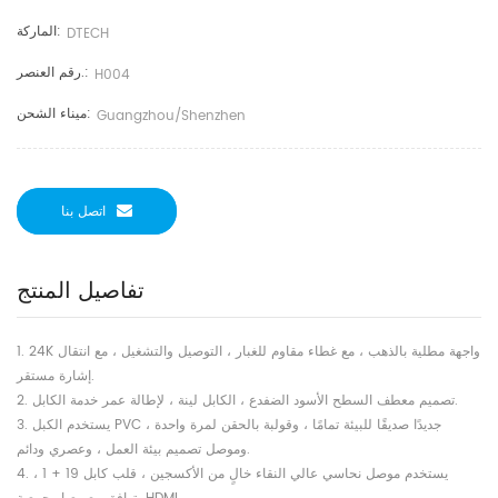
الماركة:
DTECH
رقم العنصر.:
H004
ميناء الشحن:
Guangzhou/shenzhen
اتصل بنا
تفاصيل المنتج
1. 24K واجهة مطلية بالذهب ، مع غطاء مقاوم للغبار ، التوصيل والتشغيل ، مع انتقال
إشارة مستقر.
2. تصميم معطف السطح الأسود الضفدع ، الكابل لينة ، لإطالة عمر خدمة الكابل.
3. يستخدم الكبل PVC جديدًا صديقًا للبيئة تمامًا ، وقولبة بالحقن لمرة واحدة ،
وموصل تصميم بيئة العمل ، وعصري ودائم.
4. يستخدم موصل نحاسي عالي النقاء خالٍ من الأكسجين ، قلب كابل 19 + 1 ،