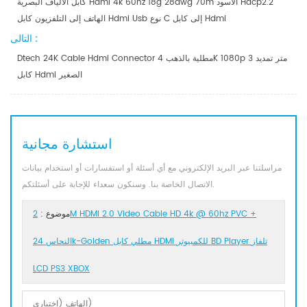
كابل الألياف البصرية Hdmi 4k 60hz 18g 28awg 70m الأسود Hdcp2.2
الهاتف إلى التلفزيون كابل Hdmi Usb نوع C إلى كابل Hdmi
التالى :
Dtech 24K Cable Hdmi Connector مطلية بالذهب 4K 1080p 3 متر تمديد
كابل Hdmi الصغير
استشارة مجانية
مراسلتنا عبر البريد الإلكتروني مع أي أسئلة أو استفسارات أو استخدام بيانات
الاتصال الخاصة بنا. وسنكون سعداء للإجابة على أسئلتكم.
موضوع :
2M HDMI 2.0 Video Cable HD 4k @ 60hz PVC +
النحاس 24k-Golden مطلي كابل HDMI للكمبيوتر BD Player تلفاز
LCD PS3 XBOX