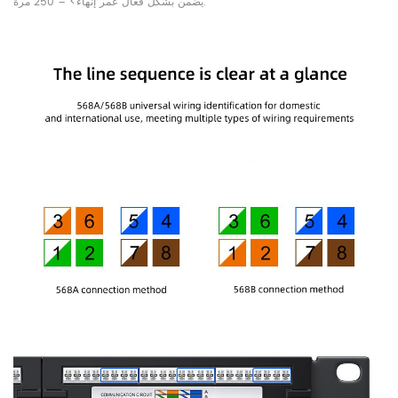
يضمن بشكل فعال عمر إنهاء> = 250 مرة.