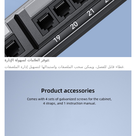
تتوفر العلامات لسهولة الإدارة.
غطاء قابل للفصل، ويمكن سحب الملصقات واستبدالها لتسهيل إدارة الملصقات.