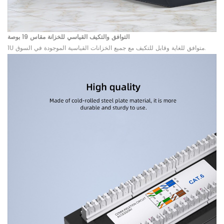
التوافق والتكيف القياسي للخزانة مقاس 19 بوصة
1U متوافق للغاية وقابل للتكيف مع جميع الخزانات القياسية الموجودة في السوق.