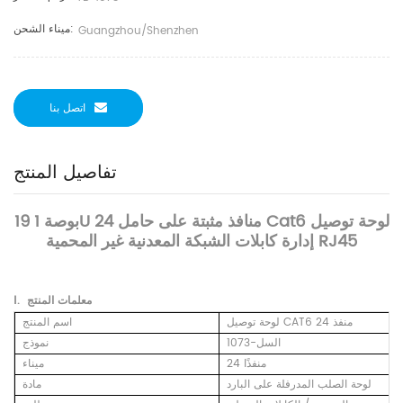
ميناء الشحن:
Guangzhou/Shenzhen
اتصل بنا
تفاصيل المنتج
19 بوصة 1U 24 منافذ مثبتة على حامل Cat6 لوحة توصيل
إدارة كابلات الشبكة المعدنية غير المحمية RJ45
المنتج
معلمات
Ⅰ.
لوحة توصيل CAT6 24 منفذ
اسم المنتج
السل-1073
نموذج
24 منفذًا
ميناء
لوحة الصلب المدرفلة على البارد
مادة