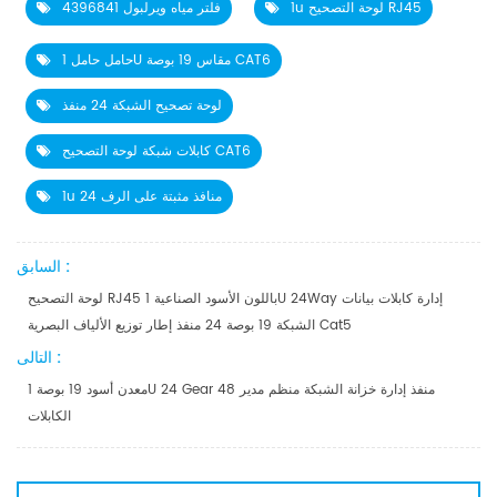
1u لوحة التصحيح RJ45
فلتر مياه ويرلبول 4396841
حامل حامل 1U مقاس 19 بوصة CAT6
لوحة تصحيح الشبكة 24 منفذ
كابلات شبكة لوحة التصحيح CAT6
1u 24 منافذ مثبتة على الرف
السابق :
لوحة التصحيح RJ45 باللون الأسود الصناعية 1U 24Way إدارة كابلات بيانات
الشبكة 19 بوصة 24 منفذ إطار توزيع الألياف البصرية Cat5
التالى :
معدن أسود 19 بوصة 1U 24 Gear 48 منفذ إدارة خزانة الشبكة منظم مدير
الكابلات