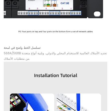
تسلسل الخط واضح في لمحة
568A/568B تحديد الأسلاك العالمية للاستخدام المحلي والدولي، وتلبية أنواع متعددة
من متطلبات الأسلاك.