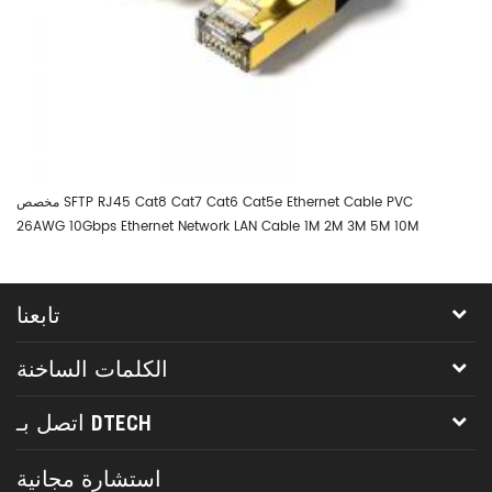
Cat8 C كابل التصحيح 1M 2M 3M
مخصص SFTP RJ45 Cat8 Cat7 Cat6 Cat5e Ethernet Cable PVC
26AWG 10Gbps Ethernet Network LAN Cable 1M 2M 3M 5M 10M
5M
تابعنا
الكلمات الساخنة
اتصل بـ DTECH
استشارة مجانية