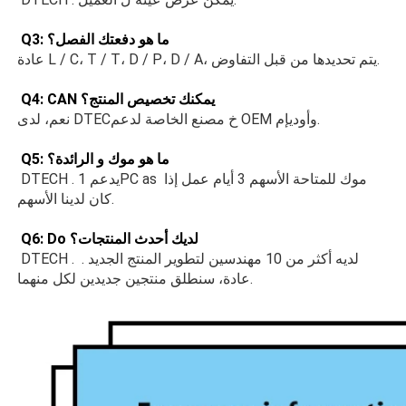
 Q3: ما هو دفعتك الفصل؟ 
عادة L / C، T / T، D / P، D / A، يتم تحديدها من قبل التفاوض. 
 Q4: CAN يمكنك تخصيص المنتج؟ 
نعم، لدى DTECخ مصنع الخاصة لدعم OEM وأوديإم. 
 Q5: ما هو موك و الرائدة؟ 
 DTECH . يدعم 1PC as موك للمتاحة الأسهم 3 أيام عمل إذا 
كان لدينا الأسهم. 
 Q6: Do لديك أحدث المنتجات؟ 
 DTECH . لديه أكثر من 10 مهندسين لتطوير المنتج الجديد . 
عادة، سنطلق منتجين جديدين لكل منهما. 