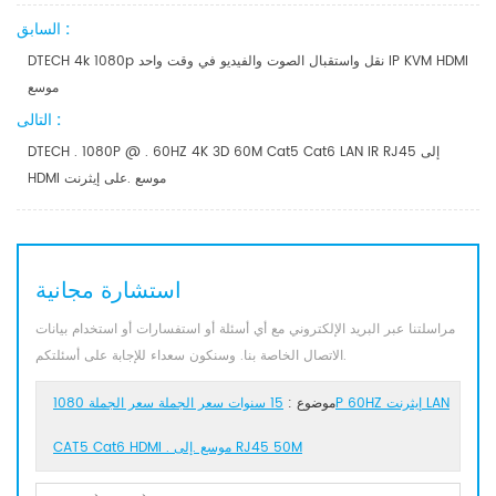
السابق :
DTECH 4k 1080p نقل واستقبال الصوت والفيديو في وقت واحد IP KVM HDMI
موسع
التالى :
DTECH . 1080P @ . 60HZ 4K 3D 60M Cat5 Cat6 LAN IR RJ45 إلى
HDMI موسع .على إيثرنت
استشارة مجانية
مراسلتنا عبر البريد الإلكتروني مع أي أسئلة أو استفسارات أو استخدام بيانات
الاتصال الخاصة بنا. وسنكون سعداء للإجابة على أسئلتكم.
موضوع :
15 سنوات سعر الجملة سعر الجملة 1080P 60HZ إيثرنت LAN
CAT5 Cat6 HDMI . موسع .إلى RJ45 50M