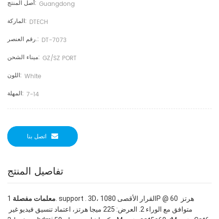
أصل المنتج:
Guangdong
الماركة:
DTECH
رقم العنصر.:
DT-7073
ميناء الشحن:
GZ/SZ PORT
اللون:
White
المهلة:
7-14
اتصل بنا
تفاصيل المنتج
معلمات مفصلة
 1. support . 3D، القرار الأقصى 1080P @ 60 هرتز 
متوافق مع الوراء 2. العرض: 225 ميجا هرتز، اعتماد تنسيق فيديو غير 