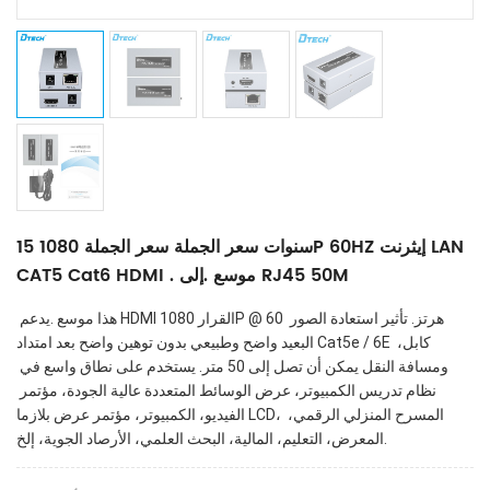
15 سنوات سعر الجملة سعر الجملة 1080P 60HZ إيثرنت LAN
CAT5 Cat6 HDMI . موسع .إلى RJ45 50M
 هذا موسع .يدعم HDMI القرار 1080P @ 60 هرتز. تأثير استعادة الصور 
البعيد واضح وطبيعي بدون توهين واضح بعد امتداد Cat5e / 6E كابل، 
ومسافة النقل يمكن أن تصل إلى 50 متر. يستخدم على نطاق واسع في 
نظام تدريس الكمبيوتر، عرض الوسائط المتعددة عالية الجودة، مؤتمر 
الفيديو، الكمبيوتر، مؤتمر عرض بلازما LCD، المسرح المنزلي الرقمي، 
المعرض، التعليم، المالية، البحث العلمي، الأرصاد الجوية، إلخ.