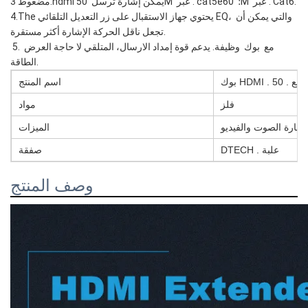
مضغوط 3.hdmi يمكن إشارة ترسل  50M  عبر . cat5e؛  60M  عبر . Cat6.  
4.The يحتوي جهاز الاستقبال على زر التعديل التلقائي EQ، والتي يمكن أن 
تجعل ناقل الحركة الإشارة أكثر مستقرة. 
 5. مع  بوك  وظيفة. يدعم قوة إمداد الارسال، المتلقي لا حاجة العرض 
الطاقة. 
اسم المنتج
فلز
مواد
 إشارة الصوت والفيديو
الميزات
DTECH . علبة
صفقة
وصف المنتج