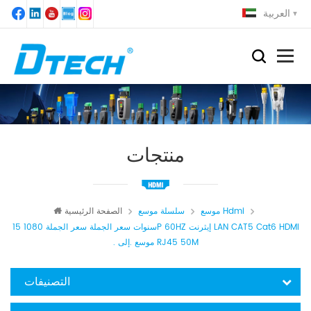
العربية
منتجات
موسع Hdmi
سلسلة موسع
الصفحة الرئيسية
15 سنوات سعر الجملة سعر الجملة 1080P 60HZ إيثرنت LAN CAT5 Cat6 HDMI
. موسع .إلى RJ45 50M
التصنيفات